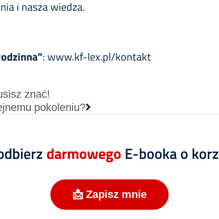
ania i nasza wiedza.
Rodzinna”
:
www.kf-lex.pl/kontakt
usisz znać!
lejnemu pokoleniu?
 odbierz
darmowego
E-booka o korzy
📩 Zapisz mnie