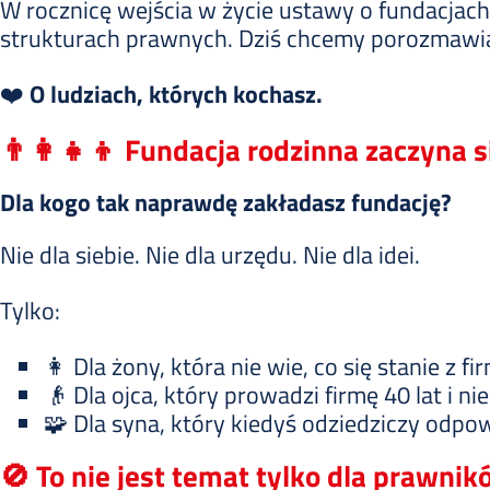
W rocznicę wejścia w życie ustawy o fundacjach
strukturach prawnych. Dziś chcemy porozmawia
❤️
O ludziach, których kochasz.
👨‍👩‍👧‍👦 Fundacja rodzinna zaczyna s
Dla kogo tak naprawdę zakładasz fundację?
Nie dla siebie. Nie dla urzędu. Nie dla idei.
Tylko:
👩 Dla żony, która nie wie, co się stanie z f
👴 Dla ojca, który prowadzi firmę 40 lat i n
🧩 Dla syna, który kiedyś odziedziczy odpow
🚫 To nie jest temat tylko dla prawni