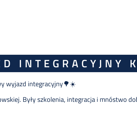
ZD INTEGRACYJNY K
wy wyjazd integracyjny🌳☀️
skiej. Były szkolenia, integracja i mnóstwo do