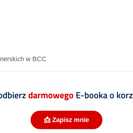
rtnerskich w BCC
 odbierz
darmowego
E-booka o korzy
📩 Zapisz mnie