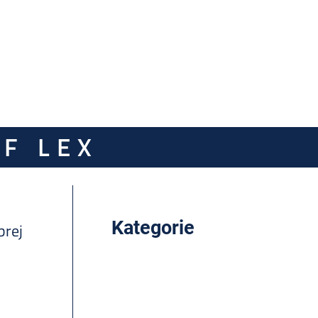
F LEX
Kategorie
brej