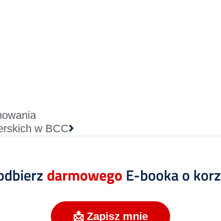
onowania
tnerskich w BCC
 odbierz
darmowego
E-booka o korzy
📩 Zapisz mnie